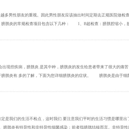
越多男性朋友的重视。因此男性朋友应该抽出时间定期去正规医院做检查
胱炎的常规检查项目包含以下几种： 1、B超检查：膀胱腔缩小，膀胱
出现些疾病，膀胱炎.是其中种，膀胱炎的发生给患者带来了很大的痛苦
膀胱炎有.多的了解，下面为您详细膀胱炎的症状。 膀胱炎是由于细菌感
是我们的生活不检点，这时我们.要注意我们平时的生活习惯是哪里出了
膀胱炎有特异性和非特异性细菌感染：前者指膀胱结核而言。非特异性膀胱