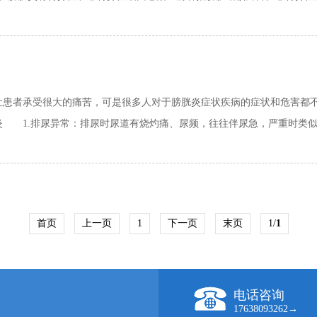
者承受很大的痛苦，可是很多人对于膀胱炎症状疾病的症状和危害都不
1.排尿异常：排尿时尿道有烧灼痛、尿频，往往伴尿急，严重时类似尿
首页
上一页
1
下一页
末页
1/
1
电话咨询
17638093262→